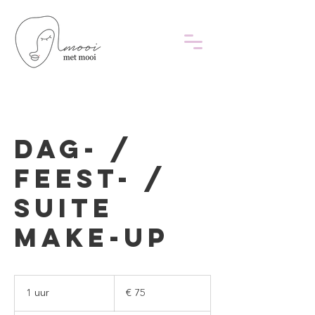
Dag- /
Feest- /
Suite
make-up
75
euro
1 uur
1
€ 75
u