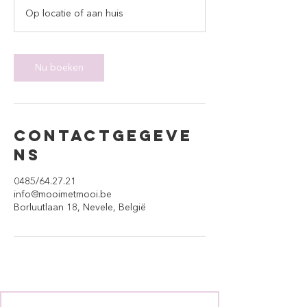
u
Op locatie of aan huis
Nu boeken
Contactgegeve
ns
0485/64.27.21
info@mooimetmooi.be
Borluutlaan 18, Nevele, België