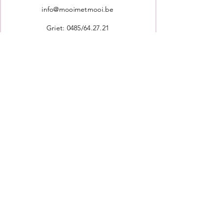
info@mooimetmooi.be
Griet: 0485/64.27.21
Virginie: 0476/92.00.16
Ondernemingsnr: BE 0739 922 532
Rekeningnr: BE 29 8905 1415 1864
privacy policy
© 2021 by mooi met mooi