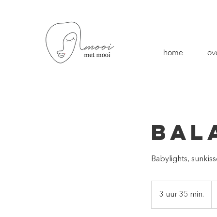
home
ov
Bal
Babylights, sunkis
va
€
3 uur 35 min.
3
8
u