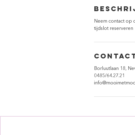
u
Beschri
r
3
Neem contact op om
5
tijdslot reserveren
m
i
n
.
Contac
Borluutlaan 18, Ne
0485/64.27.21
info@mooimetmoo