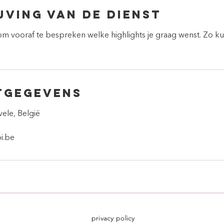
jving van de dienst
 vooraf te bespreken welke highlights je graag wenst. Zo kun
tgegevens
vele, België
i.be
privacy policy