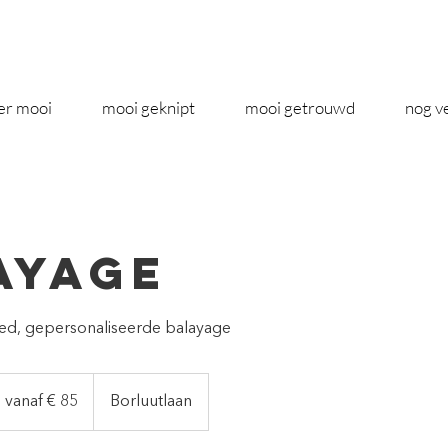
er mooi
mooi geknipt
mooi getrouwd
nog v
ayage
sed, gepersonaliseerde balayage
naf
vanaf € 85
Borluutlaan
5