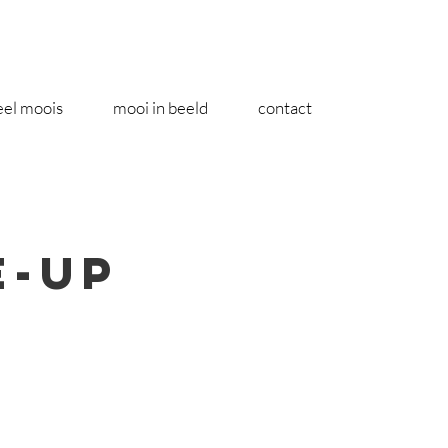
eel moois
mooi in beeld
contact
e-up