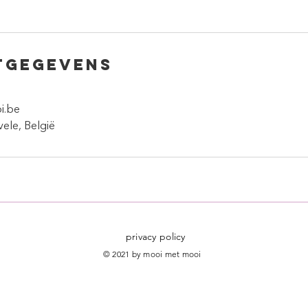
tgegevens
i.be
vele, België
privacy policy
© 2021 by mooi met mooi