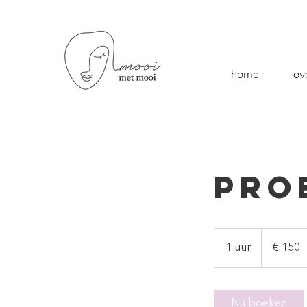
home
ov
Pro
150
euro
1 uur
1
€ 150
u
u
Nu boeken