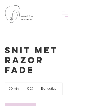
Snit met
Razor
Fade
27
euro
50 min.
5
€ 27
Borluutlaan
0
m
i