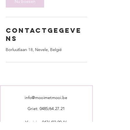
n
Nu boeken
.
Contactgegeve
ns
Borluutlaan 18, Nevele, België
info@mooimetmooi.be
Griet: 0485/64.27.21
Virginie: 0476/92.00.16